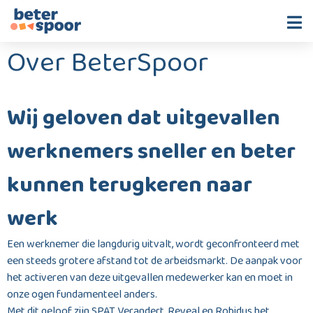
Over BeterSpoor
Homepage
Werkgevers
Wij geloven dat uitgevallen
Werknemers
werknemers sneller en beter
Over BeterSpoor
kunnen terugkeren naar
werk
Een werknemer die langdurig uitvalt, wordt geconfronteerd met
een steeds grotere afstand tot de arbeidsmarkt. De aanpak voor
het activeren van deze uitgevallen medewerker kan en moet in
onze ogen fundamenteel anders.
Met dit geloof zijn SPAT Verandert, Reveal en Robidus het